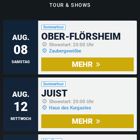
TOUR & SHOWS
Sommertour
OBER-FLÖRSHEIM
AUG.
Showstart: 20:00 Uhr
08
Zaubergewölbe
SAMSTAG
MEHR
Sommertour
JUIST
AUG.
Showstart: 20:00 Uhr
12
Haus des Kurgastes
MITTWOCH
MEHR