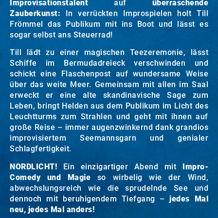
Improvisationstalent
auf
überraschende
Zauberkunst:
In verrückten Improspielen holt Till
Frömmel das Publikum mit ins Boot und lässt es
sogar selbst ans Steuerrad!
Till lädt zu einer magischen Teezeremonie, lässt
Schiffe im Bermudadreieck verschwinden und
schickt eine Flaschenpost auf wundersame Weise
über das weite Meer. Gemeinsam mit allen im Saal
erweckt er eine alte skandinavische Sage zum
Leben, bringt Helden aus dem Publikum im Licht des
Leuchtturms zum Strahlen und geht mit ihnen auf
große Reise – immer augenzwinkernd dank grandios
improvisiertem Seemannsgarn und genialer
Schlagfertigkeit.
NORDLICHT!
Ein einzigartiger Abend mit
Impro-
Comedy und Magie
so wirbelig wie der Wind,
abwechslungsreich wie die sprudelnde See und
dennoch mit beruhigendem Tiefgang –
jedes Mal
neu, jedes Mal anders!